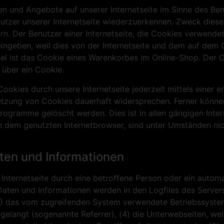
en und Angebote auf unserer Internetseite im Sinne des Be
nutzer unserer Internetseite wiederzuerkennen. Zweck diese
rn. Der Benutzer einer Internetseite, die Cookies verwende
 eingeben, weil dies von der Internetseite und dem auf d
l ist das Cookie eines Warenkorbes im Online-Shop. Der Onl
 über ein Cookie.
ookies durch unsere Internetseite jederzeit mittels einer 
etzung von Cookies dauerhaft widersprechen. Ferner können
ogramme gelöscht werden. Dies ist in allen gängigen Inter
 dem genutzten Internetbrowser, sind unter Umständen nicht
ten und Informationen
r Internetseite durch eine betroffene Person oder ein auto
aten und Informationen werden in den Logfiles des Servers
 das vom zugreifenden System verwendete Betriebssystem, 
 gelangt (sogenannte Referrer), (4) die Unterwebseiten, we