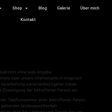
Shop
Blog
Galerie
Über mich
Kontakt
ndsätzlich ohne jede Angabe
ens über unsere Internetseite in Anspruch
e Verarbeitung personenbezogener Daten
e Einwilligung der betroffenen Person ein.
oder Telefonnummer einer betroffenen Person,
 geltenden landesspezifischen
chkeit über Art, Umfang und Zweck der von